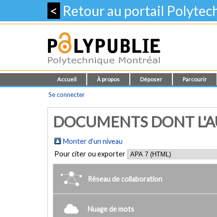
<
Retour au portail Polyte
Accueil
À propos
Déposer
Parcourir
Se connecter
DOCUMENTS DONT L'AUT
Monter d'un niveau
Pour citer ou exporter
Réseau de collaboration
Nuage de mots