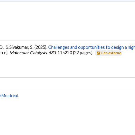
D., & Sivakumar, S. (2025).
Challenges and opportunities to design a high
tre].
Molecular Catalysis
,
583
, 115220 (22 pages).
Lien externe
e Montréal
.