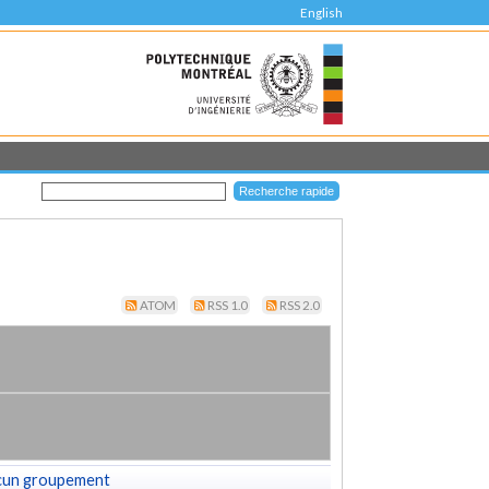
English
ATOM
RSS 1.0
RSS 2.0
cun groupement