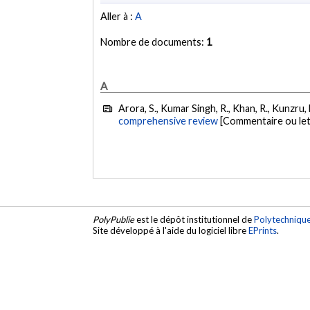
Aller à :
A
Nombre de documents:
1
A
Arora, S., Kumar Singh, R., Khan, R., Kunzru, 
comprehensive review
[Commentaire ou let
PolyPublie
est le dépôt institutionnel de
Polytechniqu
Site développé à l'aide du logiciel libre
EPrints
.