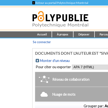
<
Retour au portail Polytechnique Montréal
Accueil
À propos
Déposer
Parcou
Se connecter
DOCUMENTS DONT L'AUTEUR EST "SIVA
Monter d'un niveau
Pour citer ou exporter
Réseau de collaboration
Nuage de mots
Grouper par:
Au