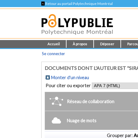
<
Retour au portail Polytechnique Montréal
Accueil
À propos
Déposer
Parcou
Se connecter
DOCUMENTS DONT L'AUTEUR EST "SIRA
Monter d'un niveau
Pour citer ou exporter
Réseau de collaboration
Nuage de mots
Grouper par:
Au