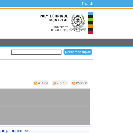
English
ATOM
RSS 1.0
RSS 2.0
cun groupement