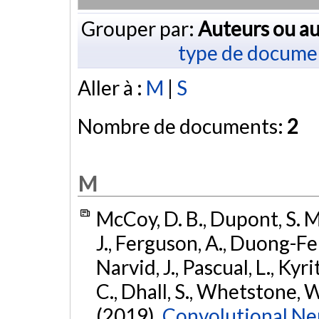
Grouper par:
Auteurs ou au
type de docume
Aller à :
M
|
S
Nombre de documents:
2
M
McCoy, D. B., Dupont, S. M.
J., Ferguson, A., Duong-Fer
Narvid, J., Pascual, L., Kyri
C., Dhall, S., Whetstone, W.,
(2019).
Convolutional N