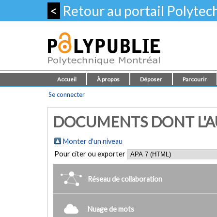
<
Retour au portail Polyte
Accueil
À propos
Déposer
Parcourir
Se connecter
DOCUMENTS DONT L'AUT
Monter d'un niveau
Pour citer ou exporter
Réseau de collaboration
Nuage de mots