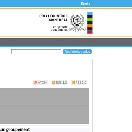
English
ATOM
RSS 1.0
RSS 2.0
cun groupement