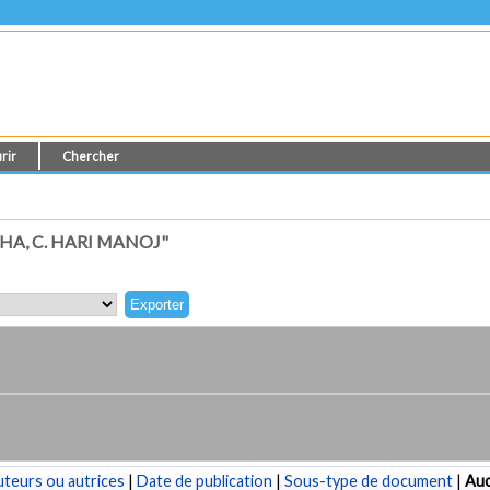
rir
Chercher
A, C. HARI MANOJ"
teurs ou autrices
|
Date de publication
|
Sous-type de document
|
Au