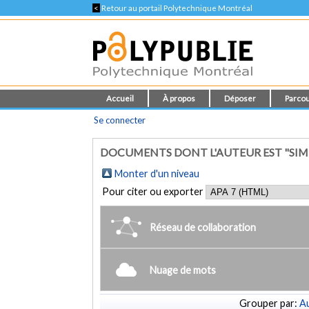
<
Retour au portail Polytechnique Montréal
Accueil
À propos
Déposer
Parcou
Se connecter
DOCUMENTS DONT L'AUTEUR EST "SIMH
Monter d'un niveau
Pour citer ou exporter
Réseau de collaboration
Nuage de mots
Grouper par:
Au