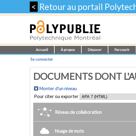
<
Retour au portail Polyte
Accueil
À propos
Déposer
Parcourir
Se connecter
DOCUMENTS DONT L'AU
Monter d'un niveau
Pour citer ou exporter
Réseau de collaboration
Nuage de mots