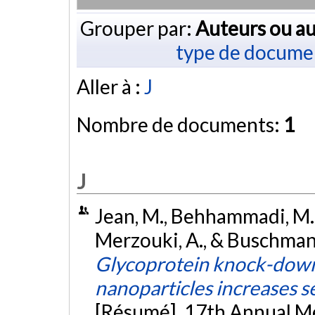
Grouper par:
Auteurs ou au
type de docume
Aller à :
J
Nombre de documents:
1
J
Jean, M., Behhammadi, M.,
Merzouki, A., & Buschman
Glycoprotein knock-dow
nanoparticles increases s
[Résumé]. 17th Annual Me