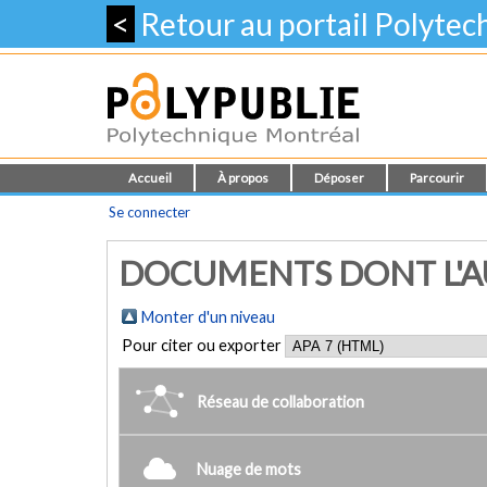
<
Retour au portail Polyte
Accueil
À propos
Déposer
Parcourir
Se connecter
DOCUMENTS DONT L'AUT
Monter d'un niveau
Pour citer ou exporter
Réseau de collaboration
Nuage de mots