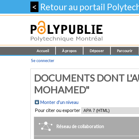
<
Retour au portail Polyte
Accueil
À propos
Déposer
Parcourir
Se connecter
DOCUMENTS DONT L'AU
MOHAMED"
Monter d'un niveau
Pour citer ou exporter
Réseau de collaboration