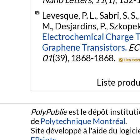
Levesque, P. L., Sabri, S. S.
M., Desjardins, P., Szkopek
Electrochemical Charge T
Graphene Transistors.
EC
01
(39), 1868-1868.
Lien exte
Liste produ
PolyPublie
est le dépôt institut
de
Polytechnique Montréal
.
Site développé à l'aide du logicie
EPrints
.