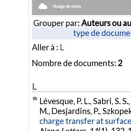
Nuage de mots
Grouper par:
Auteurs ou au
type de docume
Aller à :
L
Nombre de documents:
2
L
Lévesque, P. L., Sabri, S. S.
M., Desjardins, P., Szkopek
charge transfer at surfac
Nano Letters
,
11
(1), 132-