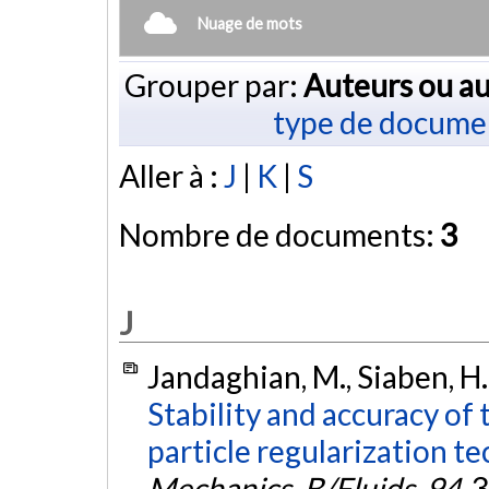
Nuage de mots
Grouper par:
Auteurs ou au
type de docume
Aller à :
J
|
K
|
S
Nombre de documents:
3
J
Jandaghian, M., Siaben, H.
Stability and accuracy o
particle regularization t
Mechanics, B/Fluids
,
94
, 