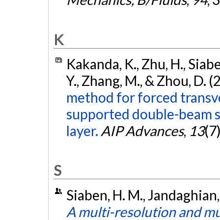
K
Kakanda, K., Zhu, H., Siabe
Y., Zhang, M., & Zhou, D. 
method for forced transve
supported double-beam sy
layer.
AIP Advances
,
13
(7
S
Siaben, H. M., Jandaghian,
A multi-resolution and mu