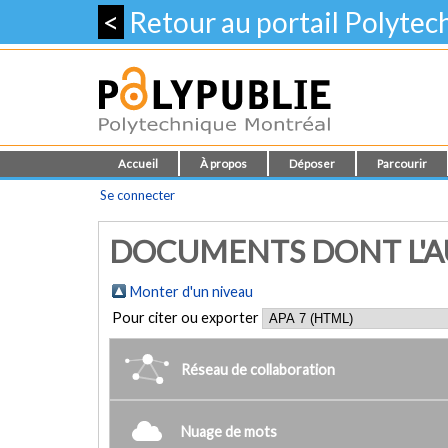
<
Retour au portail Polyte
Accueil
À propos
Déposer
Parcourir
Se connecter
DOCUMENTS DONT L'AUT
Monter d'un niveau
Pour citer ou exporter
Réseau de collaboration
Nuage de mots