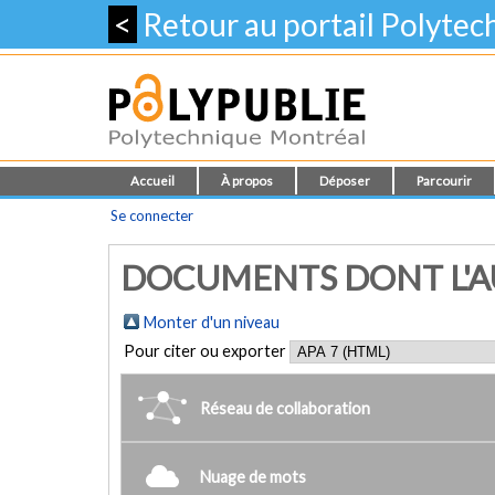
<
Retour au portail Polyte
Accueil
À propos
Déposer
Parcourir
Se connecter
DOCUMENTS DONT L'AU
Monter d'un niveau
Pour citer ou exporter
Réseau de collaboration
Nuage de mots