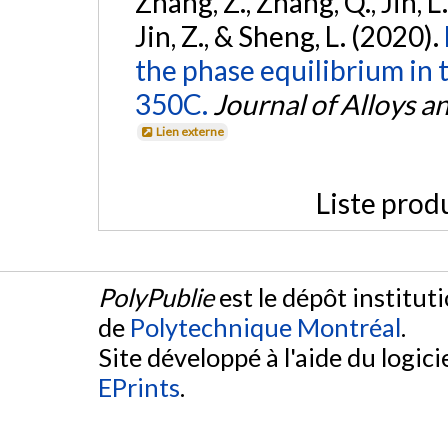
Zhang, Z., Zhang, Q., Jin, L.
Jin, Z., & Sheng, L. (2020).
the phase equilibrium in
350C.
Journal of Alloys
Lien externe
Liste prod
PolyPublie
est le dépôt institut
de
Polytechnique Montréal
.
Site développé à l'aide du logicie
EPrints
.