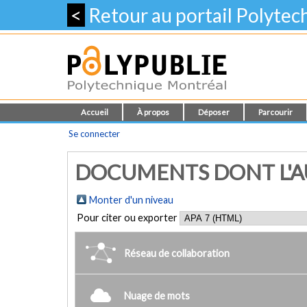
<
Retour au portail Polyte
Accueil
À propos
Déposer
Parcourir
Se connecter
DOCUMENTS DONT L'AU
Monter d'un niveau
Pour citer ou exporter
Réseau de collaboration
Nuage de mots