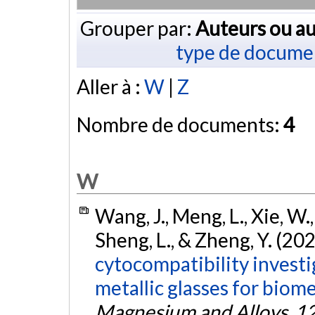
Grouper par:
Auteurs ou au
type de docume
Aller à :
W
|
Z
Nombre de documents:
4
W
Wang, J., Meng, L., Xie, W., 
Sheng, L., & Zheng, Y. (20
cytocompatibility invest
metallic glasses for biome
Magnesium and Alloys
,
1