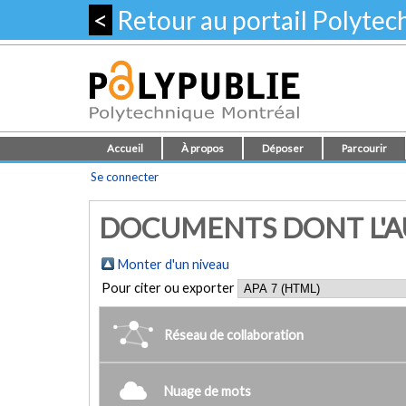
<
Retour au portail Polyte
Accueil
À propos
Déposer
Parcourir
Se connecter
DOCUMENTS DONT L'AU
Monter d'un niveau
Pour citer ou exporter
Réseau de collaboration
Nuage de mots