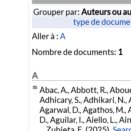
Grouper par:
Auteurs ou au
type de docume
Aller à :
A
Nombre de documents:
1
A
Abac, A., Abbott, R., Abouel
Adhicary, S., Adhikari, N., 
Agarwal, D., Agathos, M.,
D., Aguilar, I., Aiello, L., Ai
... Zubieta, E. (2025).
Sear