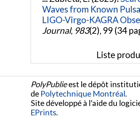
Waves from Known Pulsars
LIGO-Virgo-KAGRA Obser
Journal
,
983
(2), 99 (34 pa
Liste produ
PolyPublie
est le dépôt institut
de
Polytechnique Montréal
.
Site développé à l'aide du logicie
EPrints
.