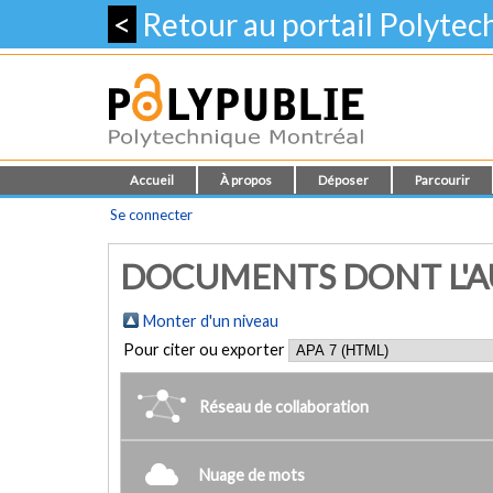
<
Retour au portail Polyte
Accueil
À propos
Déposer
Parcourir
Se connecter
DOCUMENTS DONT L'AU
Monter d'un niveau
Pour citer ou exporter
Réseau de collaboration
Nuage de mots