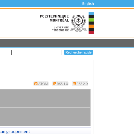
English
ATOM
RSS 1.0
RSS 2.0
cun groupement