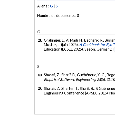
Aller à :
G
|
S
Nombre de documents:
3
G
Grabinger, L., Al Madi, N., Bednarik, R., Busjahn,
Mottok, J. (juin 2025).
A Cookbook for Eye T
Education (ECSEE 2025), Seeon, Germany.
S
Sharafi, Z., Sharif, B., Guéhéneuc, Y.-G., Bege
Empirical Software Engineering
,
25
(5), 312
Sharafi, Z., Shaffer, T., Sharif, B., & Guéhé
Engineering Conference (APSEC 2015), New 