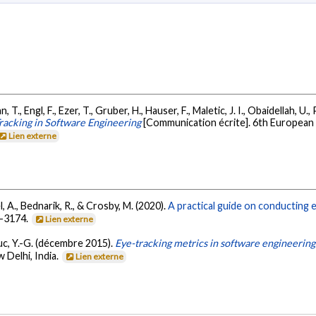
 T., Engl, F., Ezer, T., Gruber, H., Hauser, F., Maletic, J. I., Obaidellah, U., 
racking in Software Engineering
[Communication écrite]. 6th Europea
Lien externe
l, A., Bednarik, R., & Crosby, M. (2020).
A practical guide on conducting 
8-3174.
Lien externe
neuc, Y.-G. (décembre 2015).
Eye-tracking metrics in software engineering
Delhi, India.
Lien externe