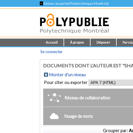
<
Retour au portail Polytechnique Montréal
Accueil
À propos
Déposer
Parcou
Se connecter
DOCUMENTS DONT L'AUTEUR EST "SHA
Monter d'un niveau
Pour citer ou exporter
Réseau de collaboration
Nuage de mots
Grouper par:
Au