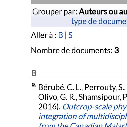
Grouper par:
Auteurs ou au
type de docume
Aller à :
B
|
S
Nombre de documents:
3
B
Bérubé, C. L., Perrouty, S.
Olivo, G. R., Shamsipour, P.
2016).
Outcrop-scale phy
integration of multidiscip
from the Canadian Malarti