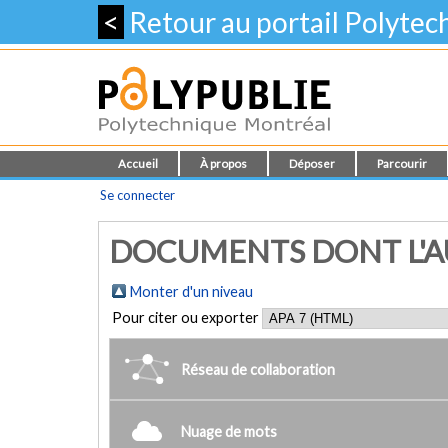
<
Retour au portail Polyte
Accueil
À propos
Déposer
Parcourir
Se connecter
DOCUMENTS DONT L'AU
Monter d'un niveau
Pour citer ou exporter
Réseau de collaboration
Nuage de mots