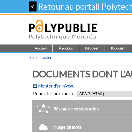
<
Retour au portail Polyte
Accueil
À propos
Déposer
Parcourir
Se connecter
DOCUMENTS DONT L'AUT
Monter d'un niveau
Pour citer ou exporter
Réseau de collaboration
Nuage de mots