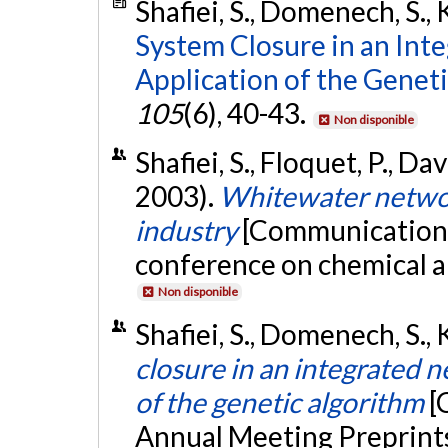
Shafiei, S., Domenech, S., K
System Closure in an Inte
Application of the Geneti
105
(6), 40-43.
Non disponible
Shafiei, S., Floquet, P., Dav
2003).
Whitewater networ
industry
[Communication éc
conference on chemical an
Non disponible
Shafiei, S., Domenech, S., K
closure in an integrated n
of the genetic algorithm
[
Annual Meeting Preprints