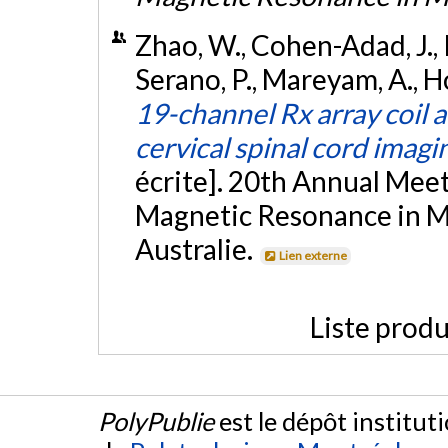
Zhao, W., Cohen-Adad, J., Po
Serano, P., Mareyam, A., Ho
19-channel Rx array coil a
cervical spinal cord imagi
écrite]. 20th Annual Meet
Magnetic Resonance in M
Australie.
Lien externe
Liste produ
PolyPublie
est le dépôt institut