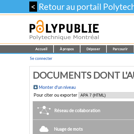
<
Retour au portail Polyte
Accueil
À propos
Déposer
Parcourir
Se connecter
DOCUMENTS DONT L'AU
Monter d'un niveau
Pour citer ou exporter
Réseau de collaboration
Nuage de mots