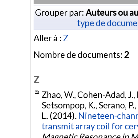
Grouper par:
Auteurs ou au
type de docume
Aller à :
Z
Nombre de documents:
2
Z
Zhao, W., Cohen-Adad, J., Po
Setsompop, K., Serano, P.,
L. (2014).
Nineteen-channe
transmit array coil for cer
Magnetic Resonance in 