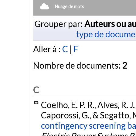
Nuage de mots
Grouper par:
Auteurs ou au
type de docume
Aller à :
C
|
F
Nombre de documents:
2
C
Coelho, E. P. R., Alves, R. J
Caporossi, G., & Segatto, M
contingency screening ba
Electric Power Systems R