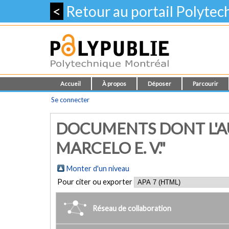
<
Retour au portail Polyte
Accueil
À propos
Déposer
Parcourir
Se connecter
DOCUMENTS DONT L'AU
MARCELO E. V."
Monter d'un niveau
Pour citer ou exporter
Réseau de collaboration