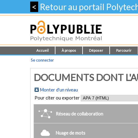
<
Retour au portail Polyte
Accueil
À propos
Déposer
Parcourir
Se connecter
DOCUMENTS DONT L'AUT
Monter d'un niveau
Pour citer ou exporter
Réseau de collaboration
Nuage de mots