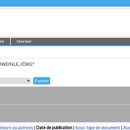
rir
Chercher
WEINLE, JÖRG"
teurs ou autrices
|
Date de publication
|
Sous-type de document
|
Au