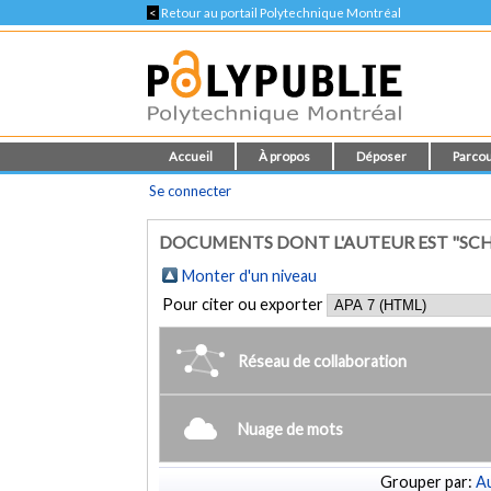
<
Retour au portail Polytechnique Montréal
Accueil
À propos
Déposer
Parcou
Se connecter
DOCUMENTS DONT L'AUTEUR EST "SCH
Monter d'un niveau
Pour citer ou exporter
Réseau de collaboration
Nuage de mots
Grouper par:
Au