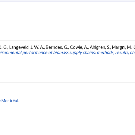
D. G., Langeveld, J. W. A., Berndes, G., Cowie, A., Ahlgren, S., Margni, M., G
ironmental performance of biomass supply chains: methods, results, cha
e Montréal
.