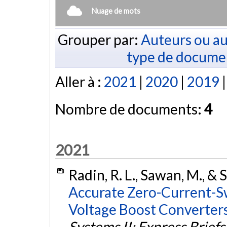
Nuage de mots
Grouper par:
Auteurs ou au
type de docume
Aller à :
2021
|
2020
|
2019
Nombre de documents:
4
2021
Radin, R. L., Sawan, M., & 
Accurate Zero-Current-Sw
Voltage Boost Converters
Systems II: Express Briefs