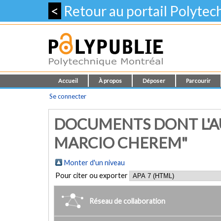
<
Retour au portail Polyte
Accueil
À propos
Déposer
Parcourir
Se connecter
DOCUMENTS DONT L'AU
MARCIO CHEREM"
Monter d'un niveau
Pour citer ou exporter
Réseau de collaboration