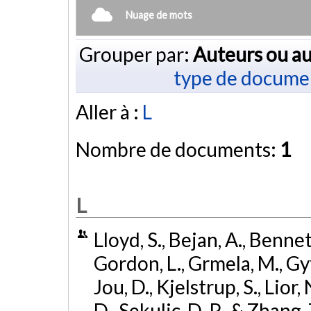
Nuage de mots
Grouper par:
Auteurs ou au
type de docume
Aller à :
L
Nombre de documents:
1
L
Lloyd, S., Bejan, A., Bennett
Gordon, L., Grmela, M., Gyf
Jou, D., Kjelstrup, S., Lior, 
D., Sekulic, D. P., & Zhang