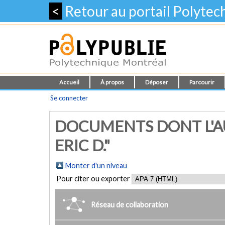
<
Retour au portail Polyte
Accueil
À propos
Déposer
Parcourir
Se connecter
DOCUMENTS DONT L'AU
ERIC D."
Monter d'un niveau
Pour citer ou exporter
Réseau de collaboration