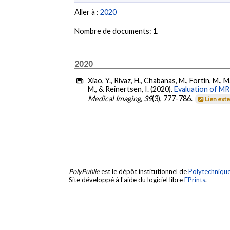
Aller à :
2020
Nombre de documents:
1
2020
Xiao, Y., Rivaz, H., Chabanas, M., Fortin, M., 
M., & Reinertsen, I. (2020).
Evaluation of MR
Medical Imaging
,
39
(3), 777-786.
Lien ext
PolyPublie
est le dépôt institutionnel de
Polytechniqu
Site développé à l'aide du logiciel libre
EPrints
.