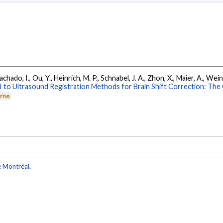
Machado, I., Ou, Y., Heinrich, M. P., Schnabel, J. A., Zhon, X., Maier, A., W
I to Ultrasound Registration Methods for Brain Shift Correction: T
erne
e Montréal
.