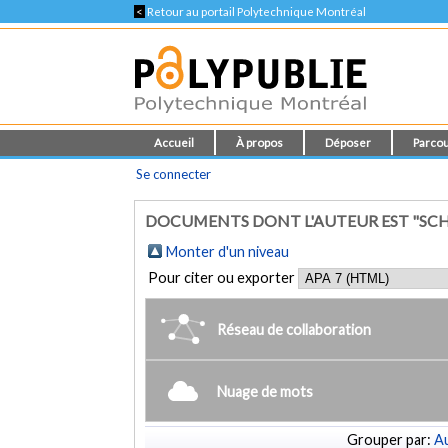
<
Retour au portail Polytechnique Montréal
Accueil
À propos
Déposer
Parcou
Se connecter
DOCUMENTS DONT L'AUTEUR EST "SCHN
Monter d'un niveau
Pour citer ou exporter
Réseau de collaboration
Nuage de mots
Grouper par:
Au