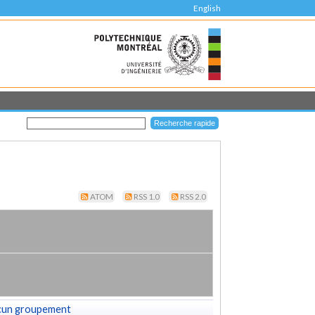
English
ATOM
RSS 1.0
RSS 2.0
cun groupement