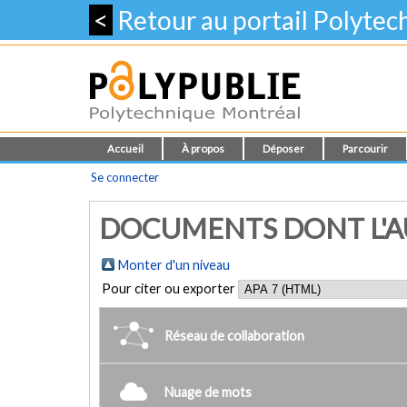
<
Retour au portail Polyte
Accueil
À propos
Déposer
Parcourir
Se connecter
DOCUMENTS DONT L'AU
Monter d'un niveau
Pour citer ou exporter
Réseau de collaboration
Nuage de mots