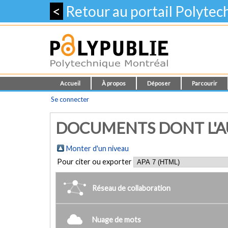
<
Retour au portail Polyte
Accueil
À propos
Déposer
Parcourir
Se connecter
DOCUMENTS DONT L'AU
Monter d'un niveau
Pour citer ou exporter
Réseau de collaboration
Nuage de mots