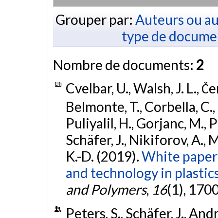
Grouper par:
Auteurs ou au
type de docume
Nombre de documents:
2
Cvelbar, U., Walsh, J. L., Če
Belmonte, T., Corbella, C., 
Puliyalil, H., Gorjanc, M., P
Schäfer, J., Nikiforov, A., 
K.-D. (2019).
White paper 
and technology in plastics
and Polymers
,
16
(1), 170
Peters, S., Schäfer, J., An