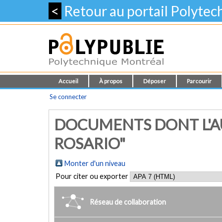
<
Retour au portail Polyte
Accueil
À propos
Déposer
Parcourir
Se connecter
DOCUMENTS DONT L'A
ROSARIO"
Monter d'un niveau
Pour citer ou exporter
Réseau de collaboration