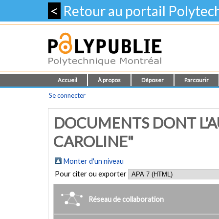
<
Retour au portail Polyte
Accueil
À propos
Déposer
Parcourir
Se connecter
DOCUMENTS DONT L'AU
CAROLINE"
Monter d'un niveau
Pour citer ou exporter
Réseau de collaboration