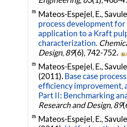
Mateos-Espejel, E., Savules
process development for 
application to a Kraft pulp
characterization.
Chemica
Design
,
89
(6), 742-752.
Mateos-Espejel, E., Savulesc
(2011).
Base case proces
efficiency improvement, ap
Part II: Benchmarking ana
Research and Design
,
89
(
Mateos-Espejel, E., Savulesc