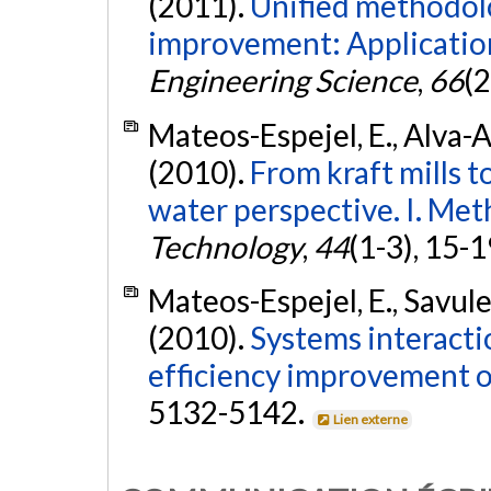
(2011).
Unified methodolo
improvement: Application
Engineering Science
,
66
(2
Mateos-Espejel, E., Alva-Arg
(2010).
From kraft mills t
water perspective. I. Me
Technology
,
44
(1-3), 15-1
Mateos-Espejel, E., Savulesc
(2010).
Systems interacti
efficiency improvement of
5132-5142.
Lien externe