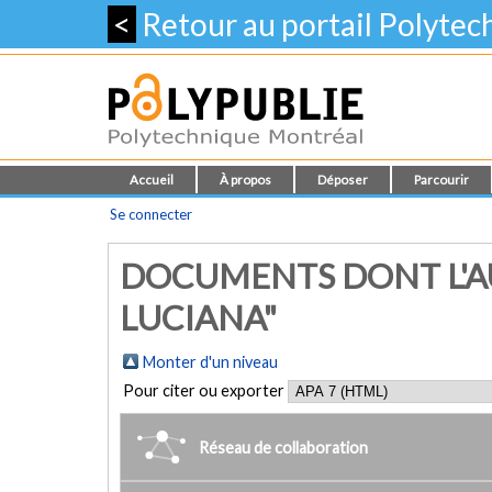
<
Retour au portail Polyte
Accueil
À propos
Déposer
Parcourir
Se connecter
DOCUMENTS DONT L'AU
LUCIANA"
Monter d'un niveau
Pour citer ou exporter
Réseau de collaboration