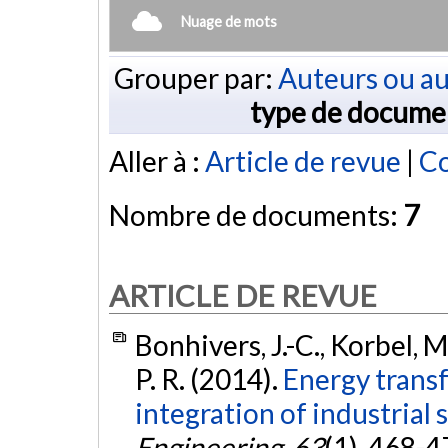
Nuage de mots
Grouper par:
Auteurs ou au
type de docume
Aller à :
Article de revue
|
Co
Nombre de documents:
7
ARTICLE DE REVUE
Bonhivers, J.-C., Korbel, M.
P. R. (2014).
Energy trans
integration of industrial 
Engineering
,
63
(1), 468-4