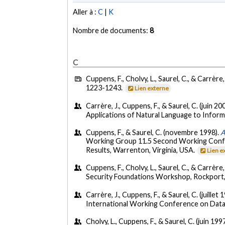
Aller à :
C
|
K
Nombre de documents:
8
C
Cuppens, F., Cholvy, L., Saurel, C., & Carrère,
1223-1243.
Lien externe
Carrère, J., Cuppens, F., & Saurel, C. (juin 20
Applications of Natural Language to Inform
Cuppens, F., & Saurel, C. (novembre 1998).
A
Working Group 11.5 Second Working Confer
Results, Warrenton, Virginia, USA.
Lien e
Cuppens, F., Cholvy, L., Saurel, C., & Carrère, 
Security Foundations Workshop, Rockport
Carrère, J., Cuppens, F., & Saurel, C. (juillet 
International Working Conference on Datab
Cholvy, L., Cuppens, F., & Saurel, C. (juin 199