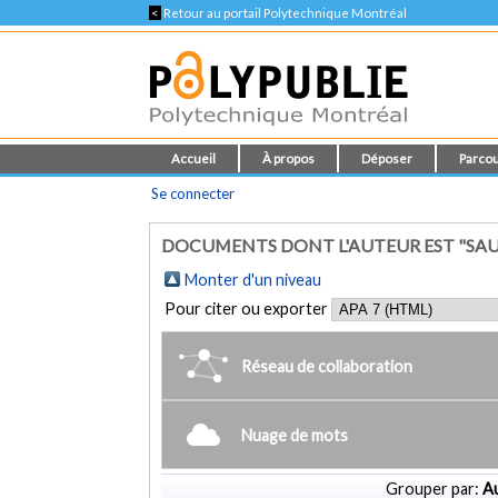
<
Retour au portail Polytechnique Montréal
Accueil
À propos
Déposer
Parcou
Se connecter
DOCUMENTS DONT L'AUTEUR EST "SAUR
Monter d'un niveau
Pour citer ou exporter
Réseau de collaboration
Nuage de mots
Grouper par:
Au