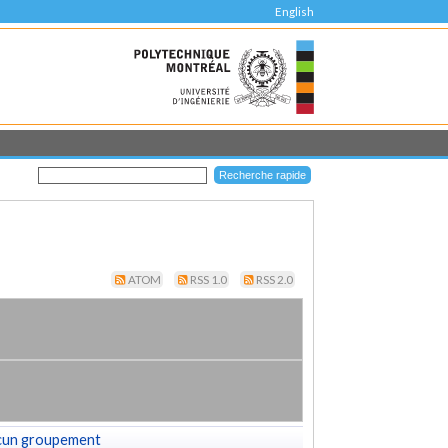
English
ATOM
RSS 1.0
RSS 2.0
cun groupement