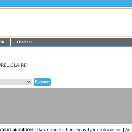
rir
Chercher
EL, CLAIRE"
teurs ou autrices
|
Date de publication
|
Sous-type de document
|
Au