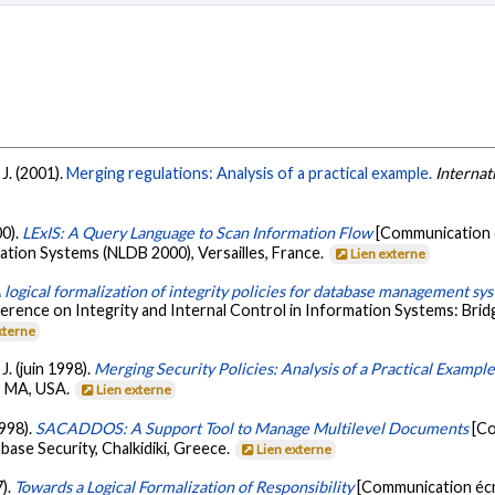
 J. (2001).
Merging regulations: Analysis of a practical example.
Internat
00).
LExIS: A Query Language to Scan Information Flow
[Communication é
ation Systems (NLDB 2000), Versailles, France.
Lien externe
 logical formalization of integrity policies for database management sy
ence on Integrity and Internal Control in Information Systems: Bri
xterne
J. (juin 1998).
Merging Security Policies: Analysis of a Practical Exampl
, MA, USA.
Lien externe
1998).
SACADDOS: A Support Tool to Manage Multilevel Documents
[Co
ase Security, Chalkidiki, Greece.
Lien externe
7).
Towards a Logical Formalization of Responsibility
[Communication écri