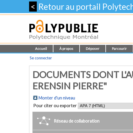
<
Retour au portail Polyte
Accueil
À propos
Déposer
Parcourir
Se connecter
DOCUMENTS DONT L'AU
ERENSIN PIERRE"
Monter d'un niveau
Pour citer ou exporter
Réseau de collaboration