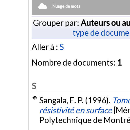
Nuage de mots
Grouper par:
Auteurs ou au
type de docume
Aller à :
S
Nombre de documents:
1
S
Sangala, E. P. (1996).
Tomo
résistivité en surface
[Mém
Polytechnique de Montré