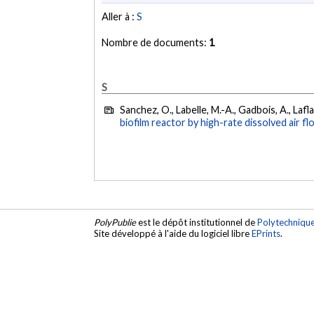
Aller à :
S
Nombre de documents:
1
S
Sanchez, O., Labelle, M.-A., Gadbois, A., Lafl
biofilm reactor by high-rate dissolved air fl
PolyPublie
est le dépôt institutionnel de
Polytechniqu
Site développé à l'aide du logiciel libre
EPrints
.