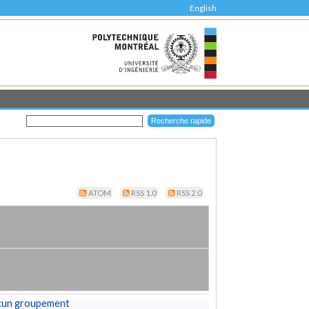
English
ATOM
RSS 1.0
RSS 2.0
cun groupement