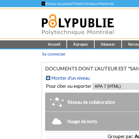
<
Retour au portail Polytechnique Montréal
Accueil
À propos
Déposer
Parcou
Se connecter
DOCUMENTS DONT L'AUTEUR EST "SAN
Monter d'un niveau
Pour citer ou exporter
Réseau de collaboration
Nuage de mots
Grouper par:
Au