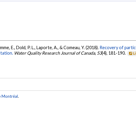
amme, E., Dold, P. L., Laporte, A., & Comeau, Y. (2018).
Recovery of partic
otation.
Water Quality Research Journal of Canada
,
53
(4), 181-190.
L
e Montréal
.