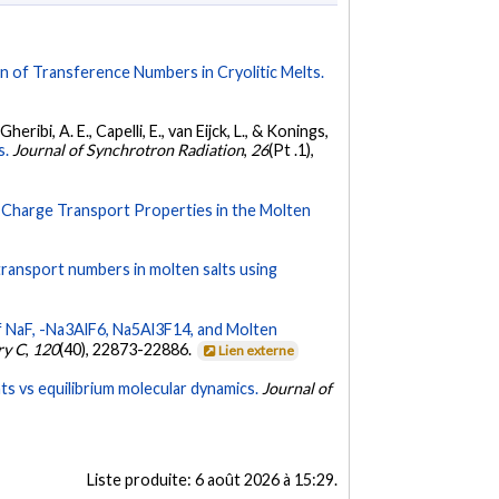
on of Transference Numbers in Cryolitic Melts.
heribi, A. E., Capelli, E., van Eijck, L., & Konings,
s.
Journal of Synchrotron Radiation
,
26
(Pt .1),
l Charge Transport Properties in the Molten
transport numbers in molten salts using
 NaF, -Na3AlF6, Na5Al3F14, and Molten
ry C
,
120
(40), 22873-22886.
Lien externe
ts vs equilibrium molecular dynamics.
Journal of
Liste produite:
6 août 2026 à 15:29
.