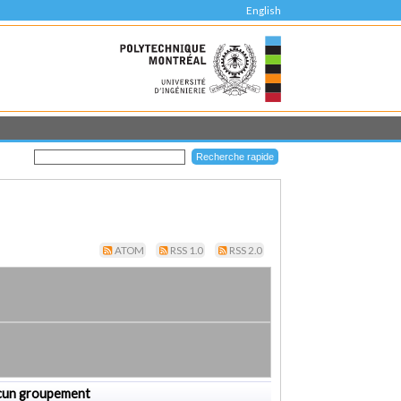
English
ATOM
RSS 1.0
RSS 2.0
cun groupement