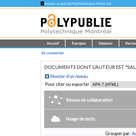
<
Retour au portail Polytechnique Montréal
Accueil
À propos
Déposer
Parcou
Se connecter
DOCUMENTS DONT L'AUTEUR EST "SA
Monter d'un niveau
Pour citer ou exporter
Réseau de collaboration
Nuage de mots
Grouper par:
Au