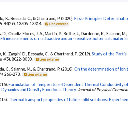
do, K., Bessada, C., & Chartrand, P. (2020).
First-Principles Determinati
h
,
59
(29), 13305-13314.
Lien externe
s, D., Ocadiz-Flores, J. A., Martin, P., Rothe, J., Dardenne, K., Salanne, M., G
FS measurements on radioactive and air-sensitive molten salt material
o, K., Zanghi, D., Bessada, C., & Chartrand, P. (2019).
Study of the Partia
a
,
4
(5), 8022-8030.
Lien externe
da, C., Salanne, M., & Chartrand, P. (2018).
On the determination of ion 
74
, 266-273.
Lien externe
2016).
Formulation of Temperature-Dependent Thermal Conductivity of
 Dynamics and Density Functional Theory.
Journal of Physical Chemist
2015).
Thermal transport properties of halide solid solutions: Experimen