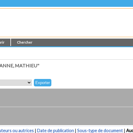
rir
Chercher
LANNE, MATHIEU"
teurs ou autrices
|
Date de publication
|
Sous-type de document
|
Au