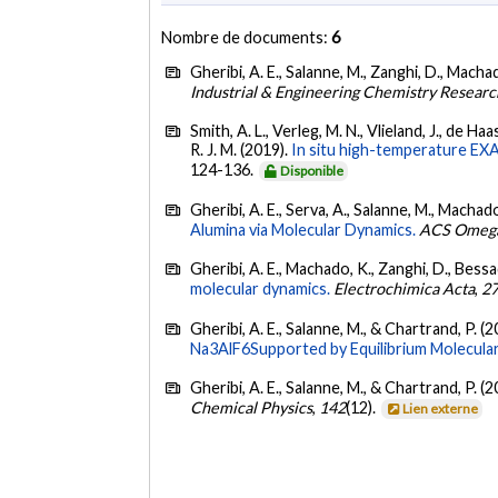
Nombre de documents:
6
Gheribi, A. E., Salanne, M., Zanghi, D., Macha
Industrial & Engineering Chemistry Researc
Smith, A. L., Verleg, M. N., Vlieland, J., de Haa
R. J. M. (2019).
In situ high-temperature EXA
124-136.
Disponible
Gheribi, A. E., Serva, A., Salanne, M., Machad
Alumina via Molecular Dynamics.
ACS Omeg
Gheribi, A. E., Machado, K., Zanghi, D., Bessa
molecular dynamics.
Electrochimica Acta
,
2
Gheribi, A. E., Salanne, M., & Chartrand, P. (
Na3AlF6Supported by Equilibrium Molecular
Gheribi, A. E., Salanne, M., & Chartrand, P. (
Chemical Physics
,
142
(12).
Lien externe