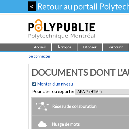
<
Retour au portail Polyte
Accueil
À propos
Déposer
Parcourir
Se connecter
DOCUMENTS DONT L'AUT
Monter d'un niveau
Pour citer ou exporter
Réseau de collaboration
Nuage de mots