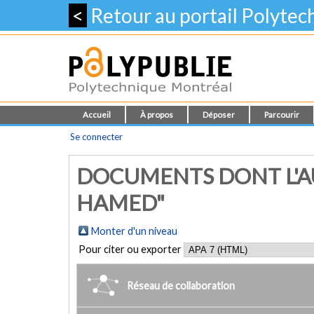
<
Retour au portail Polyte
Accueil
À propos
Déposer
Parcourir
Se connecter
DOCUMENTS DONT L'A
HAMED"
Monter d'un niveau
Pour citer ou exporter
Réseau de collaboration