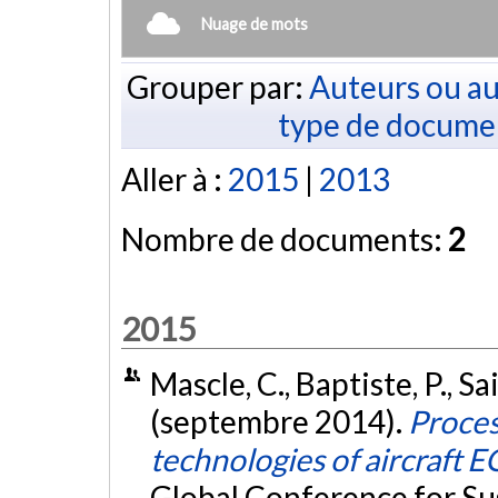
Nuage de mots
Grouper par:
Auteurs ou au
type de docume
Aller à :
2015
|
2013
Nombre de documents:
2
2015
Mascle, C., Baptiste, P., S
(septembre 2014).
Proce
technologies of aircraft E
Global Conference for Su