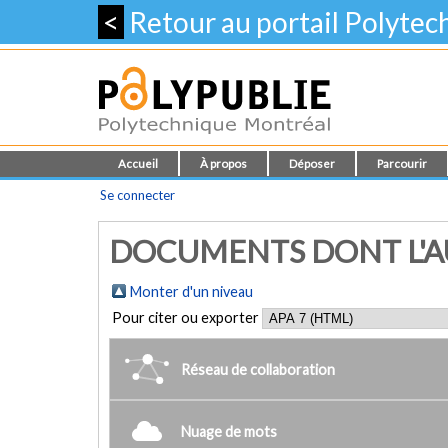
<
Retour au portail Polyte
Accueil
À propos
Déposer
Parcourir
Se connecter
DOCUMENTS DONT L'AU
Monter d'un niveau
Pour citer ou exporter
Réseau de collaboration
Nuage de mots