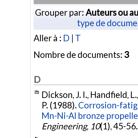
Grouper par:
Auteurs ou au
type de docume
Aller à :
D
|
T
Nombre de documents:
3
D
Dickson, J. I., Handfield, L.
P. (1988).
Corrosion-fatig
Mn-Ni-Al bronze propeller
Engineering
,
10
(1), 45-56