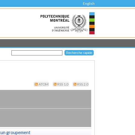
English
ATOM
RSS 1.0
RSS 2.0
cun groupement