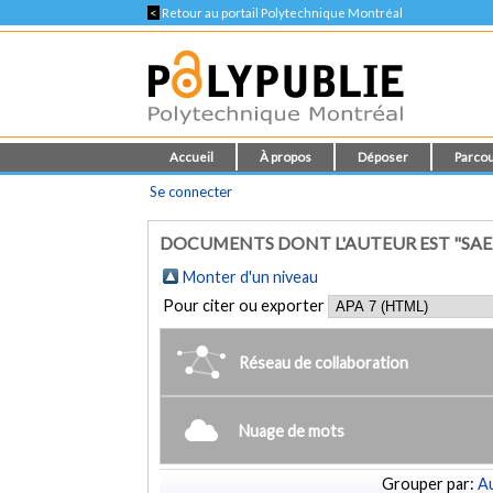
<
Retour au portail Polytechnique Montréal
Accueil
À propos
Déposer
Parcou
Se connecter
DOCUMENTS DONT L'AUTEUR EST "SAE
Monter d'un niveau
Pour citer ou exporter
Réseau de collaboration
Nuage de mots
Grouper par:
Au