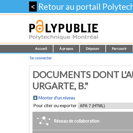
<
Retour au portail Polyte
Accueil
À propos
Déposer
Parcourir
Se connecter
DOCUMENTS DONT L'AU
URGARTE, B."
Monter d'un niveau
Pour citer ou exporter
Réseau de collaboration