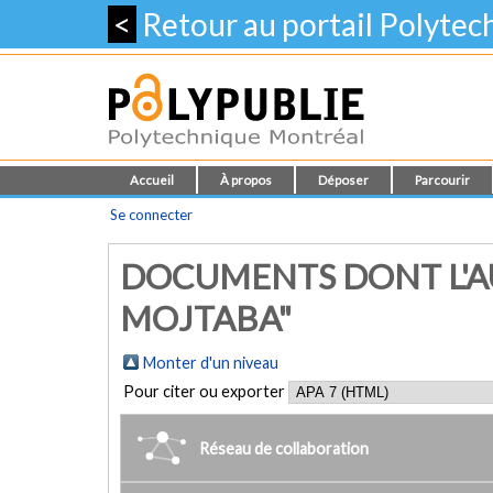
<
Retour au portail Polyte
Accueil
À propos
Déposer
Parcourir
Se connecter
DOCUMENTS DONT L'A
MOJTABA"
Monter d'un niveau
Pour citer ou exporter
Réseau de collaboration