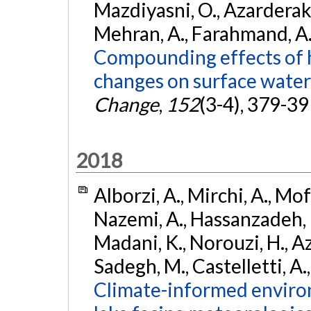
Mazdiyasni, O., Azarderakhs
Mehran, A., Farahmand, A.,
Compounding effects of h
changes on surface water a
Change
,
152
(3-4), 379-39
2018
Alborzi, A., Mirchi, A., Moft
Nazemi, A., Hassanzadeh, E.
Madani, K., Norouzi, H., A
Sadegh, M., Castelletti, A
Climate-informed environ