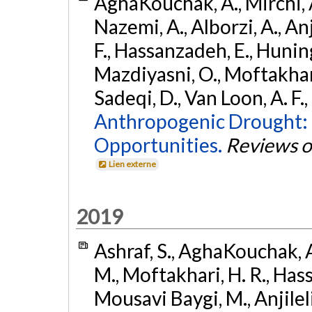
AghaKouchak, A., Mirchi, A
Nazemi, A., Alborzi, A., An
F., Hassanzadeh, E., Huning,
Mazdiyasni, O., Moftakhari
Sadeqi, D., Van Loon, A. F.
Anthropogenic Drought: D
Opportunities.
Reviews o
Lien externe
2019
Ashraf, S., AghaKouchak, A
M., Moftakhari, H. R., Hass
Mousavi Baygi, M., Anjileli,