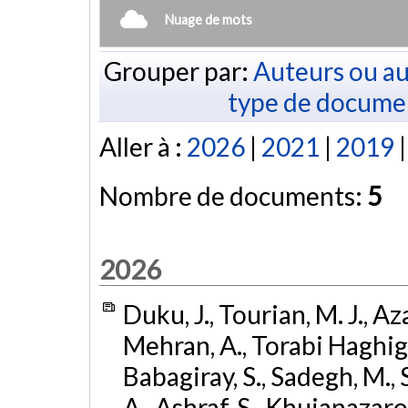
Nuage de mots
Grouper par:
Auteurs ou au
type de docume
Aller à :
2026
|
2021
|
2019
Nombre de documents:
5
2026
Duku, J., Tourian, M. J., A
Mehran, A., Torabi Haghighi
Babagiray, S., Sadegh, M.,
A., Ashraf, S., Khujanazarov