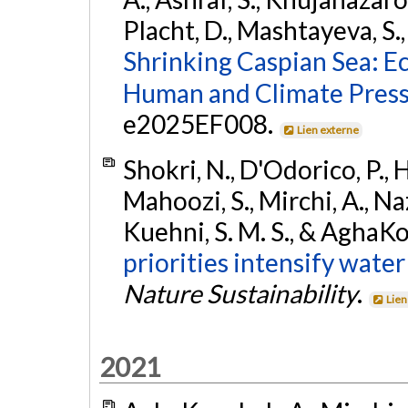
Placht, D., Mashtayeva, S.
Shrinking Caspian Sea: E
Human and Climate Press
e2025EF008.
Lien externe
Shokri, N., D'Odorico, P., 
Mahoozi, S., Mirchi, A., Na
Kuehni, S. M. S., & AghaK
priorities intensify water 
Nature Sustainability
.
Lien
2021