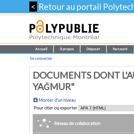
<
Retour au portail Polyte
Accueil
À propos
Déposer
Parcourir
Se connecter
DOCUMENTS DONT L'AU
YAĞMUR"
Monter d'un niveau
Pour citer ou exporter
Réseau de collaboration