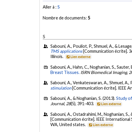
Aller à :
S
Nombre de documents:
5
S
Sabouni, A., Pouliot, P., Shmuel, A., & Lesage
TMS applications
[Communication écrite]. 3
Illinois.
Lien externe
Sabouni, A., Hahn, C., Noghanian, S., Sauter, 
Breast Tissues.
ISRN Biomedical Imaging
,
2
Sabouni, A., Venkateswaran, A., Shmuel, A., Po
stimulation
[Communication écrite]. IEEE A
Sabouni, A., & Noghanian, S. (2013).
Study o
Journal
,
28
(5), 391-403.
Lien externe
Sabouni, A., Ostadrahimi, M., Noghanian, S., &
[Communication écrite]. IEEE Internation
WA, United states.
Lien externe