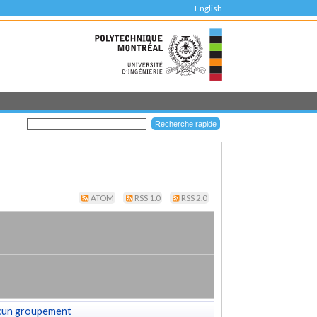
English
ATOM
RSS 1.0
RSS 2.0
cun groupement