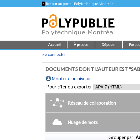
<
Retour au portail Polytechnique Montréal
Accueil
À propos
Déposer
Parcou
Se connecter
DOCUMENTS DONT L'AUTEUR EST "SAB
Monter d'un niveau
Pour citer ou exporter
Réseau de collaboration
Nuage de mots
Grouper par:
Au