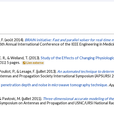
, F. (août 2014).
BRAIN initiative: Fast and parallel solver for real-time 
6th Annual International Conference of the IEEE Engineering in Medic
E. R., & Weiland, T. (2013).
Study of the Effects of Changing Physiologic
013
, 5 pages.
Lien externe
uliot, P., & Lesage, F. (juillet 2013).
An automated technique to determi
ntennas and Propagation Society International Symposium (APSURSI 20
f penetration depth and noise in microwave tomography technique.
App
 Pavlovic, M. (juillet 2011).
Three-dimensional accurate modeling of th
al Symposium on Antennas and Propagation and USNC/URSI National Ra