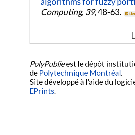
algorithms for fuzzy portf
Computing
,
39
, 48-63.
Lie
L
PolyPublie
est le dépôt institut
de
Polytechnique Montréal
.
Site développé à l'aide du logicie
EPrints
.