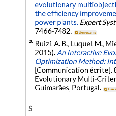
evolutionary multiobjecti
the efficiency improvemen
power plants.
Expert Sys
7466-7482.
Lien externe
Ruizi, A. B., Luquel, M., M
2015).
An Interactive Evo
Optimization Method: In
[Communication écrite]. 
Evolutionary Multi-Crite
Guimarães, Portugal.
Lien 
S