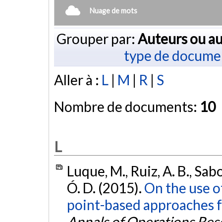
Nuage de mots
Grouper par:
Auteurs ou au
type de docume
Aller à :
L
|
M
|
R
|
S
Nombre de documents:
10
L
Luque, M., Ruiz, A. B., Sa
Ó. D. (2015).
On the use o
point-based approaches f
Annals of Operations Res