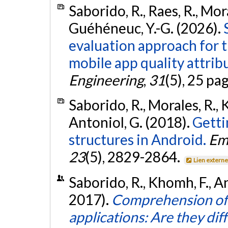
Saborido, R., Raes, R., Mor
Guéhéneuc, Y.-G. (2026).
evaluation approach for t
mobile app quality attrib
Engineering
,
31
(5), 25 pa
Saborido, R., Morales, R.,
Antoniol, G. (2018).
Getti
structures in Android.
Em
23
(5), 2829-2864.
Lien extern
Saborido, R., Khomh, F., A
2017).
Comprehension of 
applications: Are they dif