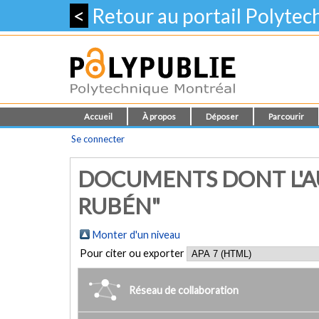
<
Retour au portail Polyte
Accueil
À propos
Déposer
Parcourir
Se connecter
DOCUMENTS DONT L'AU
RUBÉN"
Monter d'un niveau
Pour citer ou exporter
Réseau de collaboration