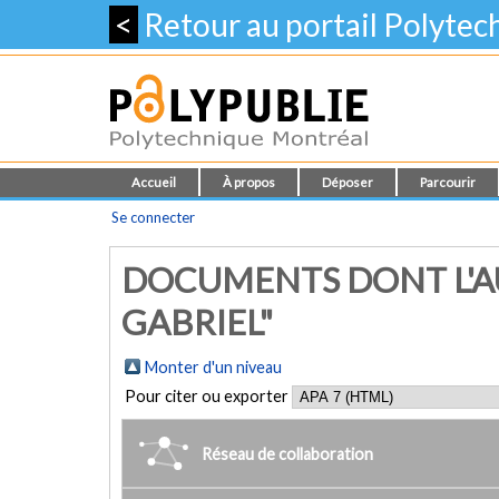
<
Retour au portail Polyte
Accueil
À propos
Déposer
Parcourir
Se connecter
DOCUMENTS DONT L'A
GABRIEL"
Monter d'un niveau
Pour citer ou exporter
Réseau de collaboration