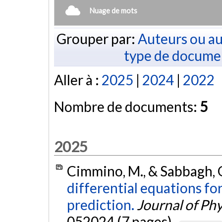
Nuage de mots
Grouper par:
Auteurs ou au
type de docume
Aller à :
2025
|
2024
|
2022
Nombre de documents:
5
2025
Cimmino, M., & Sabbagh, 
differential equations for
prediction.
Journal of Ph
052024 (7 pages).