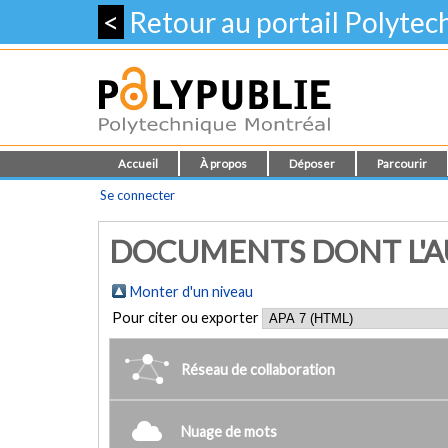
<
Retour au portail Polyte
Accueil
À propos
Déposer
Parcourir
Se connecter
DOCUMENTS DONT L'AU
Monter d'un niveau
Pour citer ou exporter
Réseau de collaboration
Nuage de mots