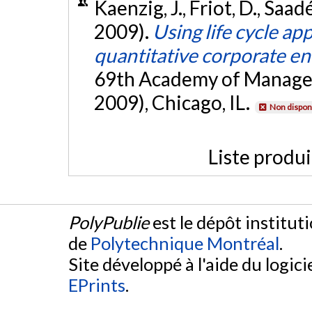
Kaenzig, J., Friot, D., Saad
2009).
Using life cycle a
quantitative corporate e
69th Academy of Manag
2009), Chicago, IL.
Non dispon
Liste produ
PolyPublie
est le dépôt institut
de
Polytechnique Montréal
.
Site développé à l'aide du logicie
EPrints
.