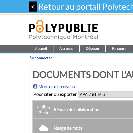
<
Retour au portail Polyte
Accueil
À propos
Déposer
Parcourir
Se connecter
DOCUMENTS DONT L'AUT
Monter d'un niveau
Pour citer ou exporter
Réseau de collaboration
Nuage de mots