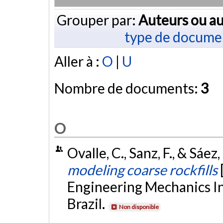
Grouper par:
Auteurs ou au
type de docume
Aller à :
O
|
U
Nombre de documents:
3
O
Ovalle, C., Sanz, F., & Sáez
modeling coarse rockfills
Engineering Mechanics Ins
Brazil.
Non disponible