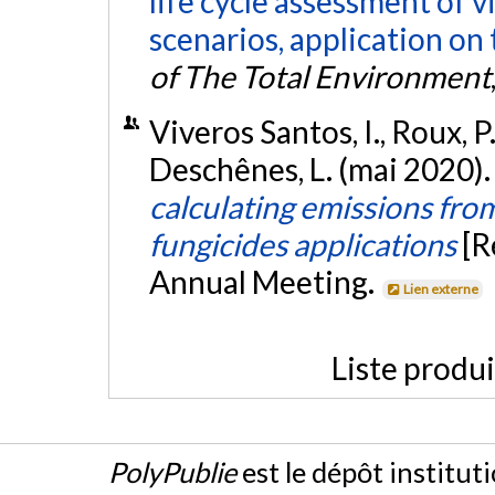
life cycle assessment of 
scenarios, application on 
of The Total Environment
Viveros Santos, I., Roux, P.
Deschênes, L. (mai 2020)
calculating emissions from
fungicides applications
[R
Annual Meeting.
Lien externe
Liste produ
PolyPublie
est le dépôt institut