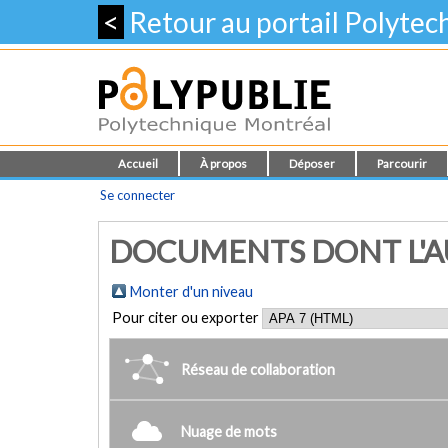
<
Retour au portail Polyte
Accueil
À propos
Déposer
Parcourir
Se connecter
DOCUMENTS DONT L'AU
Monter d'un niveau
Pour citer ou exporter
Réseau de collaboration
Nuage de mots