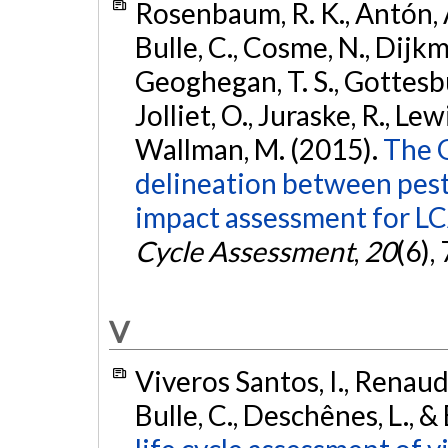
Rosenbaum, R. K., Antón, A.
Bulle, C., Cosme, N., Dijkman
Geoghegan, T. S., Gottesbü
Jolliet, O., Juraske, R., Lew
Wallman, M. (2015).
The 
delineation between pest
impact assessment for LC
Cycle Assessment
,
20
(6),
V
Viveros Santos, I., Renaud-
Bulle, C., Deschênes, L., &