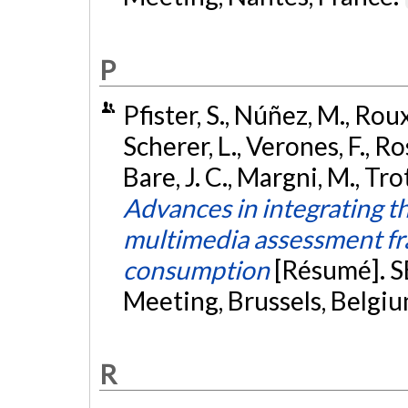
P
Pfister, S., Núñez, M., Roux,
Scherer, L., Verones, F., R
Bare, J. C., Margni, M., Tro
Advances in integrating th
multimedia assessment fr
consumption
[Résumé]. 
Meeting, Brussels, Belgi
R