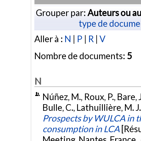
Grouper par:
Auteurs ou au
type de docume
Aller à :
N
|
P
|
R
|
V
Nombre de documents:
5
N
Núñez, M., Roux, P., Bare, J
Bulle, C., Lathuillière, M. 
Prospects by WULCA in th
consumption in LCA
[Rés
Meeting, Nantes, France.