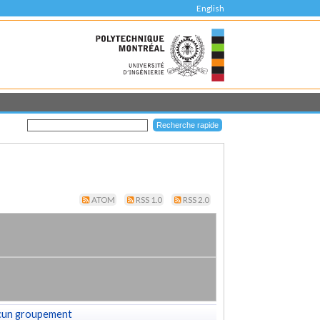
English
ATOM
RSS 1.0
RSS 2.0
cun groupement