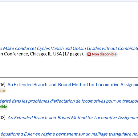
o Make Condorcet Cycles Vanish and Obtain Grades without Combinato
on Conference, Chicago, IL, USA (17 pages).
Non disponible
006).
An Extended Branch-and-Bound Method for Locomotive Assignm
rne
tégrité dans les problèmes d'affectation de locomotives pour un transp
nible
003).
An Extended Branch-and-Bound Method for Locomotive Assignme
quations d'Euler en régime permanent sur un maillage triangulaire no