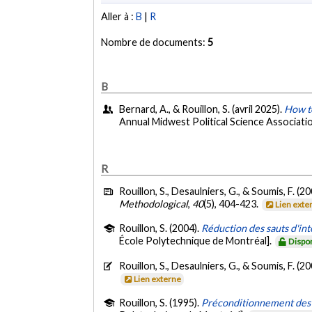
Aller à :
B
|
R
Nombre de documents:
5
B
Bernard, A., & Rouillon, S. (avril 2025).
How t
Annual Midwest Political Science Associati
R
Rouillon, S., Desaulniers, G., & Soumis, F. (2
Methodological
,
40
(5), 404-423.
Lien exte
Rouillon, S. (2004).
Réduction des sauts d'in
École Polytechnique de Montréal].
Dispo
Rouillon, S., Desaulniers, G., & Soumis, F. (2
Lien externe
Rouillon, S. (1995).
Préconditionnement des é