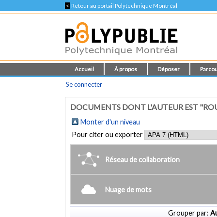
<
Retour au portail Polytechnique Montréal
Accueil
À propos
Déposer
Parcou
Se connecter
DOCUMENTS DONT L'AUTEUR EST "ROU
Monter d'un niveau
Pour citer ou exporter
Réseau de collaboration
Nuage de mots
Grouper par:
Au