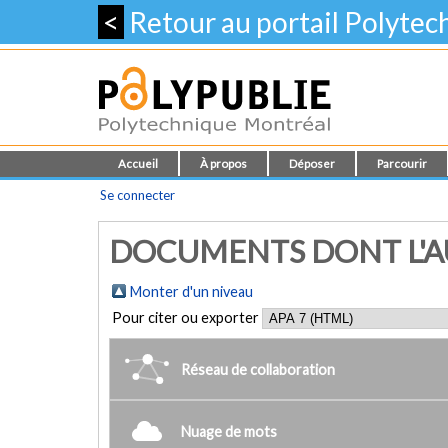
<
Retour au portail Polyte
Accueil
À propos
Déposer
Parcourir
Se connecter
DOCUMENTS DONT L'AUT
Monter d'un niveau
Pour citer ou exporter
Réseau de collaboration
Nuage de mots