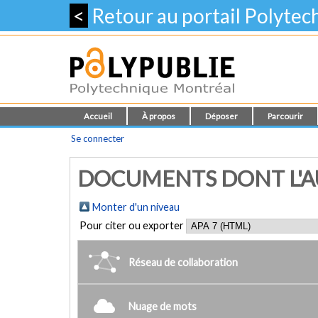
<
Retour au portail Polyte
Accueil
À propos
Déposer
Parcourir
Se connecter
DOCUMENTS DONT L'AU
Monter d'un niveau
Pour citer ou exporter
Réseau de collaboration
Nuage de mots